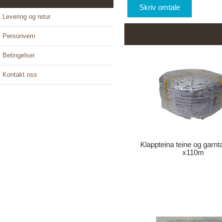
Skriv omtale
Levering og retur
Personvern
Betingelser
Kontakt oss
Klappteina teine og gar
x110m