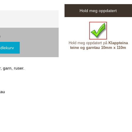
Hold meg oppdatert
0
Hold meg oppdatert på
Klappteina
teine og garntau 10mm x 110m
, garn, ruser.
tau