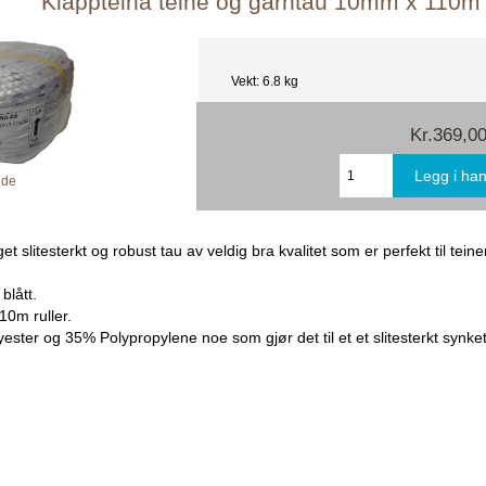
Klappteina teine og garntau 10mm x 110m
Vekt: 6.8 kg
Kr.369,0
lde
t slitesterkt og robust tau av veldig bra kvalitet som er perfekt til teiner
blått.
10m ruller.
ester og 35% Polypropylene noe som gjør det til et et slitesterkt synke