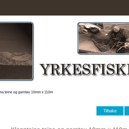
ina teine og garntau 10mm x 110m
Tilbake