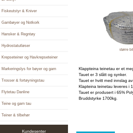
Fiskeutstyr & Kniver
Garnbøyer og Notkork
Hansker & Regntøy
Hydrostatutløser
større bi
Krepseteiner og Havkrepseteiner
Klappteina teinetau er et mege
Markeringslys for bøyer og garn
Tauet er 3 slått og synker.
Trosser & fortøyningstau
Tauet er hvitt med innslag av 
Klapteina teinetau leveres i 1
Flytetau Danline
Tauet er produsert i 65% Poly
Bruddstyrke 1700kg.
Teine og garn tau
Teiner & tilbehør
Kundesenter