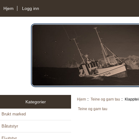
Hjem
Logg inn
Hjem
::
Teine og garn tau
:: Klappte
Kategorier
Teine og garn tau
Brukt marked
Båtutstyr
El-utstyr