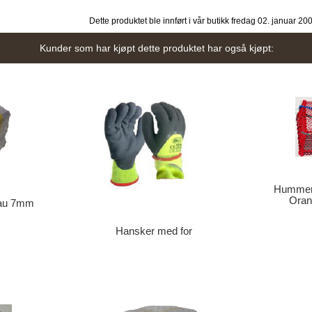
Dette produktet ble innført i vår butikk fredag 02. januar 20
Kunder som har kjøpt dette produktet har også kjøpt:
Hummer
Orans
ntau 7mm
Hansker med for