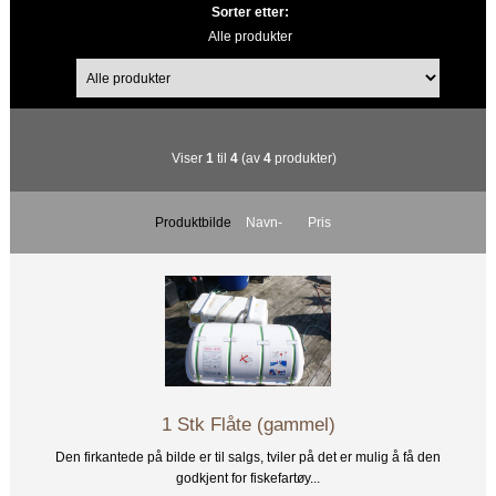
Sorter etter:
Alle produkter
Viser
1
til
4
(av
4
produkter)
Produktbilde
Navn-
Pris
1 Stk Flåte (gammel)
Den firkantede på bilde er til salgs, tviler på det er mulig å få den
godkjent for fiskefartøy...