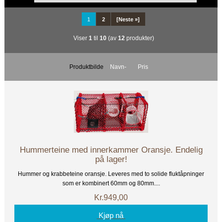
1
2
[Neste »]
Viser
1
til
10
(av
12
produkter)
Produktbilde
Navn-
Pris
Hummerteine med innerkammer Oransje. Endelig
på lager!
Hummer og krabbeteine oransje. Leveres med to solide fluktåpninger
som er kombinert 60mm og 80mm....
Kr.949,00
Kjøp nå